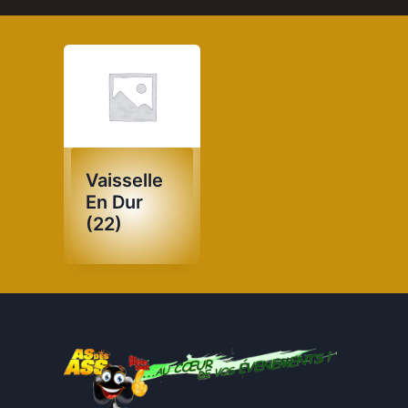
Vaisselle
En Dur
(22)