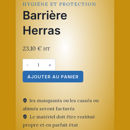
HYGIÈNE ET PROTECTION
Barrière
Herras
23,10
€
HT
quantité
de
AJOUTER AU PANIER
Barrière
Herras
les manquants ou les cassés ou
abimés seront facturés
Le matériel doit être restitué
propre et en parfait état