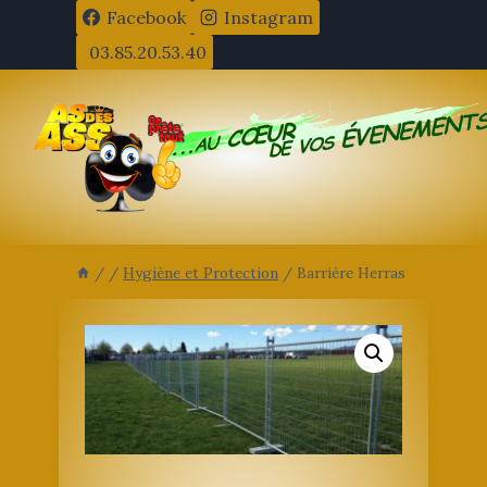
Aller
Facebook
Instagram
au
03.85.20.53.40
contenu
/
/
Hygiène et Protection
/
Barrière Herras