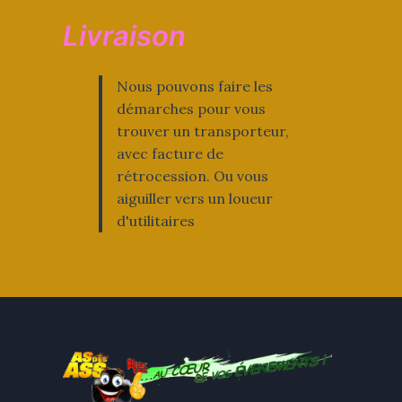
Livraison
Nous pouvons faire les
démarches pour vous
trouver un transporteur,
avec facture de
rétrocession. Ou vous
aiguiller vers un loueur
d'utilitaires