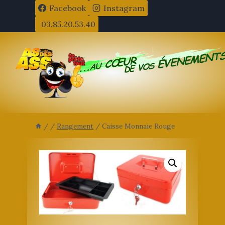
Aller
Facebook
Instagram
au
03.85.20.53.40
contenu
/
/
Rangement
/
Caisse Monnaie Rouge