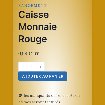
RANGEMENT
Caisse
Monnaie
Rouge
0,98
€
HT
quantité
de
AJOUTER AU PANIER
Caisse
Monnaie
Rouge
les manquants ou les cassés ou
abimés seront facturés