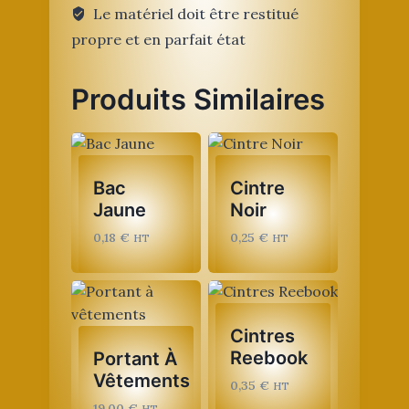
Le matériel doit être restitué
propre et en parfait état
Produits Similaires
Bac
Cintre
Jaune
Noir
0,18
€
0,25
€
HT
HT
Cintres
Reebook
Portant À
Vêtements
0,35
€
HT
19,00
€
HT