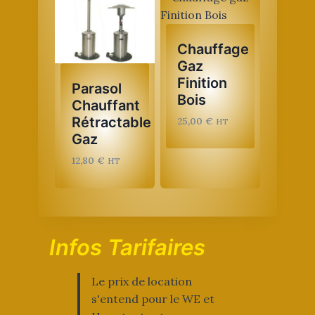
Chauffage
Gaz
Finition
Parasol
Bois
Chauffant
Rétractable
25,00
€
HT
Gaz
12,80
€
HT
Infos Tarifaires
Le prix de location
s'entend pour le WE et