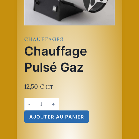
CHAUFFAGES
Chauffage
Pulsé Gaz
12,50
€
HT
quantité
de
AJOUTER AU PANIER
Chauffage
Pulsé
gaz