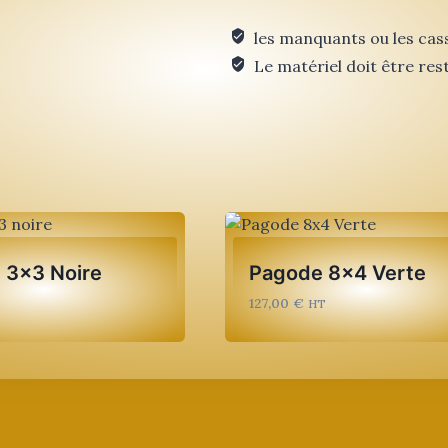
8x4
les manquants ou les cas
Orange
Le matériel doit être rest
 3×3 Noire
Pagode 8×4 Verte
127,00
€
T
HT