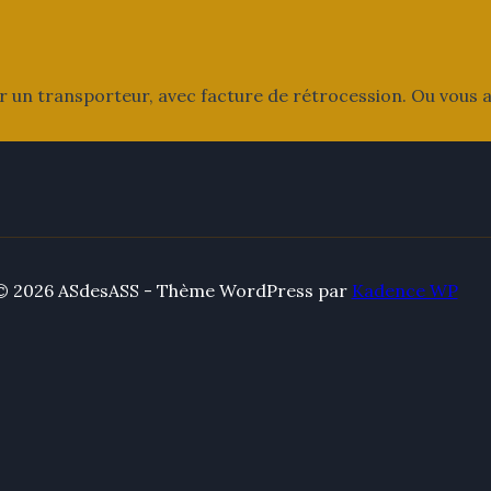
n transporteur, avec facture de rétrocession. Ou vous aigu
© 2026 ASdesASS - Thème WordPress par
Kadence WP