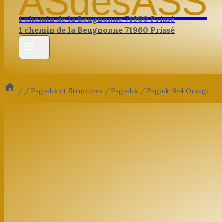
ASdesASS
1 chemin de la Beugnonne 71960 Prissé
1 chemin de la Beugnonne 71960 Prissé
/
/
Pagodes et Structures
/
Pagodes
/
Pagode 8×4 Orange