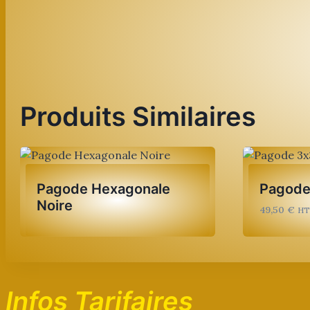
Produits Similaires
Pagode Hexagonale
Pagode
Noire
49,50
€
H
Infos Tarifaires