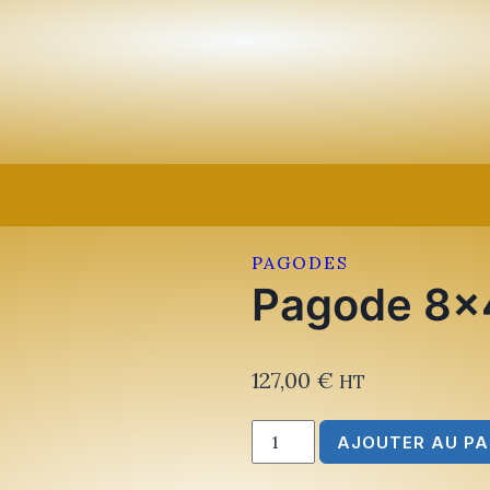
PAGODES
Pagode 8×
127,00
€
HT
quantité
AJOUTER AU PA
de
Pagode