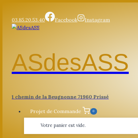
Aller
au
03.85.20.53.40
Facebook
Instagram
contenu
ASdesASS
1 chemin de la Beugnonne 71960 Prissé
Projet de Commande
0
Votre panier est vide.