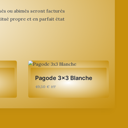
sés ou abimés seront facturés
itué propre et en parfait état
Pagode 3×3 Blanche
49,50
€
HT