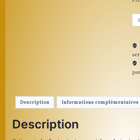
qua
de
Pa
He
ser
par
Description
Informations complémentaires
Description