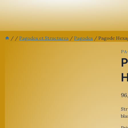
/
/
Pagodes et Structures
/
Pagodes
/
Pagode Hexa
P
P
H
96
Str
bla
Pri