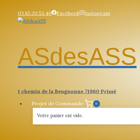
Aller
au
03.85.20.53.40
Facebook
Instagram
contenu
ASdesASS
1 chemin de la Beugnonne 71960 Prissé
Projet de Commande
0
Votre panier est vide.