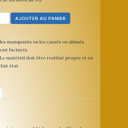
ntité
AJOUTER AU PANIER
gode
xagonale
les manquants ou les cassés ou abimés
ont facturés
Le matériel doit être restitué propre et en
fait état