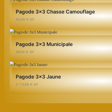
Pagode 3×3 Chasse Camouflage
55,00
€
HT
Pagode 3×3 Municipale
49,50
€
HT
Pagode 3×3 Jaune
2 771,00
€
HT