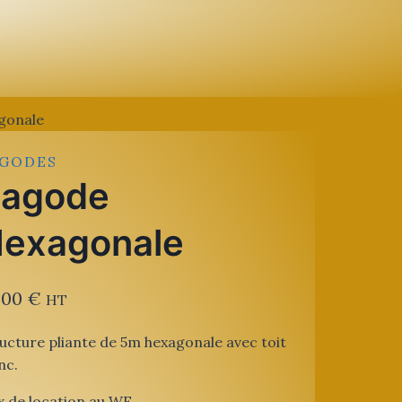
gonale
AGODES
agode
exagonale
,00
€
HT
ucture pliante de 5m hexagonale avec toit
nc.
x de location au WE