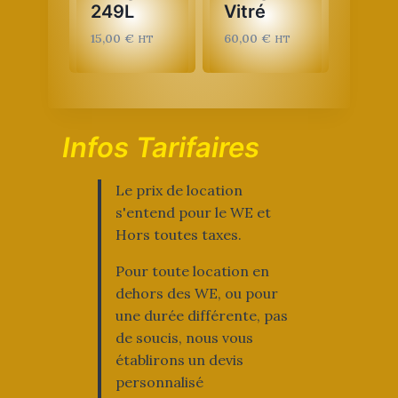
249L
Vitré
15,00
€
60,00
€
HT
HT
Infos Tarifaires
Le prix de location
s'entend pour le WE et
Hors toutes taxes.
Pour toute location en
dehors des WE, ou pour
une durée différente, pas
de soucis, nous vous
établirons un devis
personnalisé