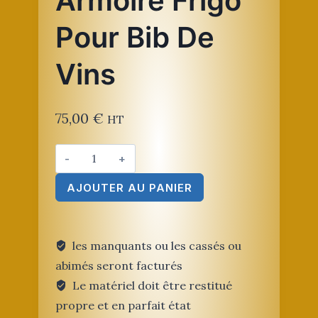
Armoire Frigo
Pour Bib De
Vins
75,00
€
HT
quantité
de
AJOUTER AU PANIER
Armoire
Frigo
Pour
Bib
les manquants ou les cassés ou
de
abimés seront facturés
vins
Le matériel doit être restitué
propre et en parfait état