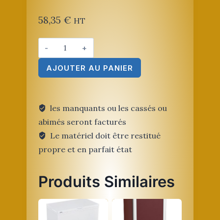
58,35
€
HT
quantité
de
AJOUTER AU PANIER
Banque
Frigo
3
tiroirs
les manquants ou les cassés ou
abimés seront facturés
Le matériel doit être restitué
propre et en parfait état
Produits Similaires