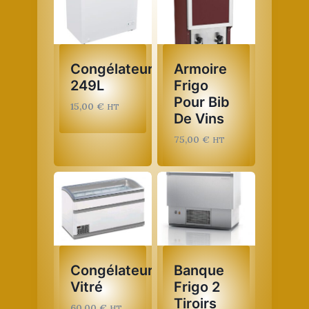
Congélateur
Armoire
249L
Frigo
Pour Bib
15,00
€
HT
De Vins
75,00
€
HT
Congélateur
Banque
Vitré
Frigo 2
Tiroirs
60,00
€
HT