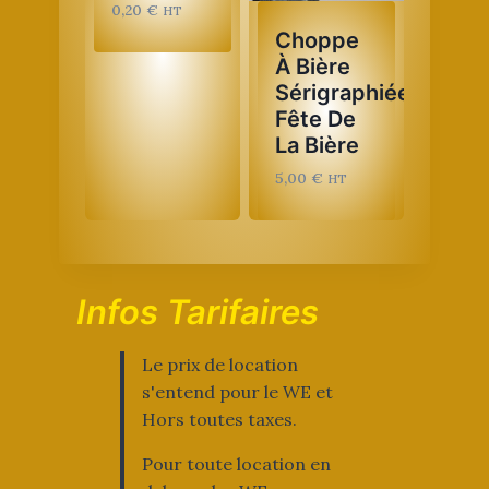
0,20
€
HT
Choppe
À Bière
Sérigraphiée
Fête De
La Bière
5,00
€
HT
Infos Tarifaires
Le prix de location
s'entend pour le WE et
Hors toutes taxes.
Pour toute location en