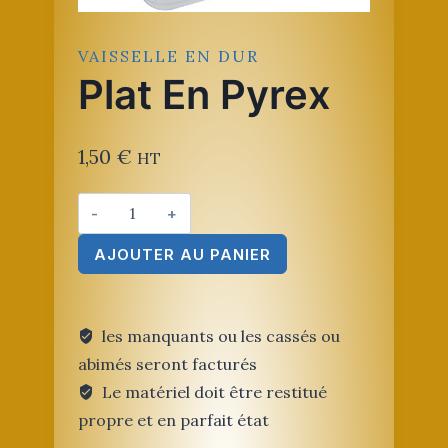
VAISSELLE EN DUR
Plat En Pyrex
1,50
€
HT
quantité
de
AJOUTER AU PANIER
Plat
en
Pyrex
les manquants ou les cassés ou
abimés seront facturés
Le matériel doit être restitué
propre et en parfait état