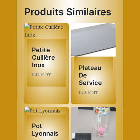
Produits Similaires
Petite
Cuillère
Inox
Plateau
De
0,12
€
HT
Service
1,20
€
HT
Pot
Lyonnais