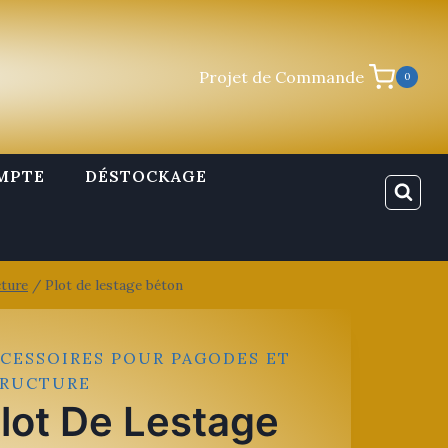
Projet de Commande
0
MPTE
DÉSTOCKAGE
cture
/
Plot de lestage béton
CESSOIRES POUR PAGODES ET
TRUCTURE
lot De Lestage