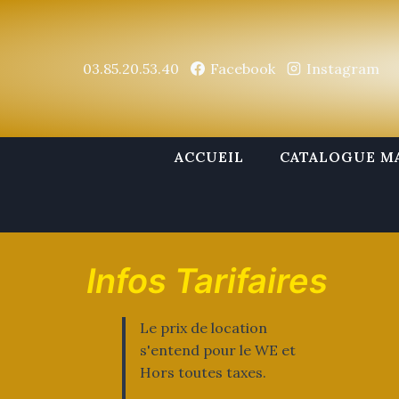
Aller
au
contenu
03.85.20.53.40
Facebook
Instagram
ACCUEIL
CATALOGUE M
Infos Tarifaires
Le prix de location
s'entend pour le WE et
Hors toutes taxes.