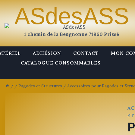
ASdesASS
1 chemin de la Beugnonne 71960 Prissé
ATÉRIEL
ADHÉSION
CONTACT
MON CO
CATALOGUE CONSOMMABLES
/
/
Pagodes et Structures
/
Accessoires pour Pagodes et Stru
AC
S
P