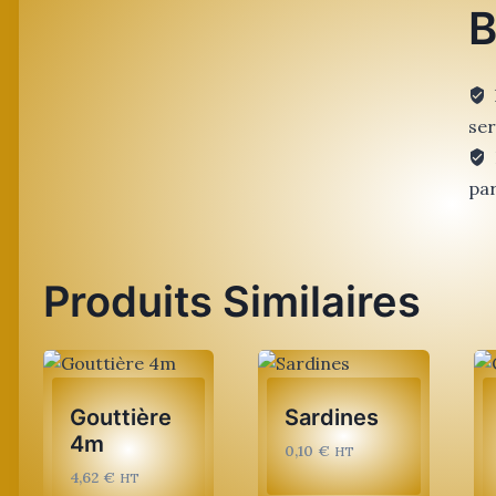
B
ser
par
Produits Similaires
Gouttière
Sardines
4m
0,10
€
HT
4,62
€
HT