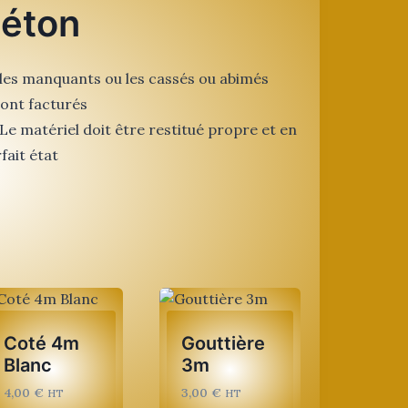
éton
les manquants ou les cassés ou abimés
ont facturés
Le matériel doit être restitué propre et en
fait état
Coté 4m
Gouttière
Blanc
3m
4,00
€
3,00
€
HT
HT