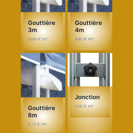
Gouttière
Gouttière
3m
4m
3,00
€
4,62
€
HT
HT
Jonction
1,50
€
HT
Gouttière
8m
5,72
€
HT