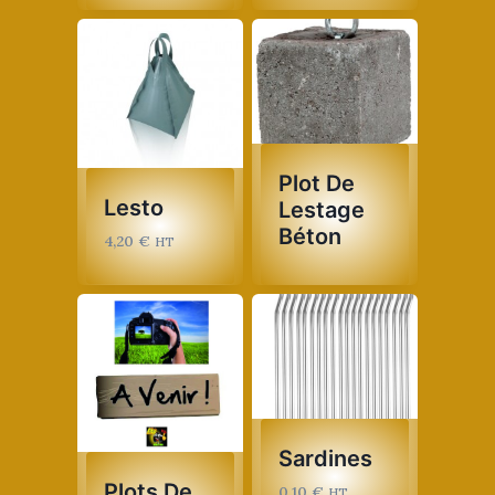
Plot De
Lesto
Lestage
Béton
4,20
€
HT
Sardines
Plots De
0,10
€
HT