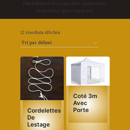
l’installation des pagodes, chapiteaux,
structures que vous louez
12 résultats affichés
Coté 3m
Avec
Porte
Cordelettes
De
Lestage