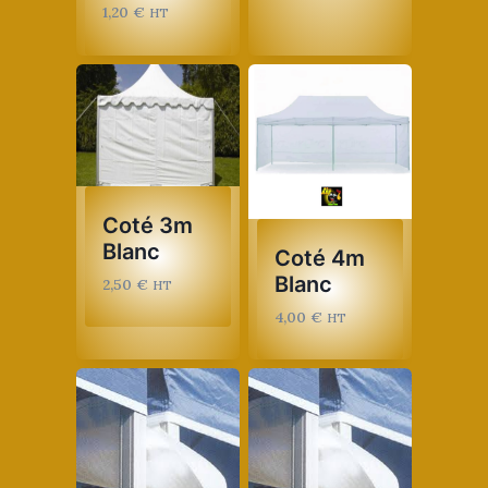
1,20
€
HT
Coté 3m
Blanc
Coté 4m
Blanc
2,50
€
HT
4,00
€
HT