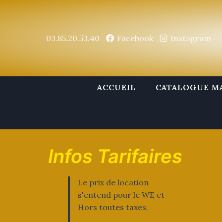
Aller
au
contenu
03.85.20.53.40
Facebook
Instagram
ACCUEIL
CATALOGUE M
Infos Tarifaires
Le prix de location
s'entend pour le WE et
Hors toutes taxes.