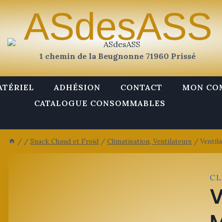
ASdesASS
1 chemin de la Beugnonne 71960 Prissé
ATÉRIEL
ADHÉSION
CONTACT
MON CO
CATALOGUE CONSOMMABLES
/
/
Snack Chaud et Froid
/
Climatisation, Ventilateurs
/
Ventil
CL
V