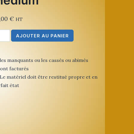
Médium
,00
€
HT
ntité
AJOUTER AU PANIER
tilateur
ir
les manquants ou les cassés ou abimés
dium
ont facturés
Le matériel doit être restitué propre et en
fait état