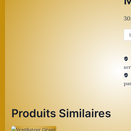
30
qua
de
Ven
d'A
Mé
ser
par
Produits Similaires