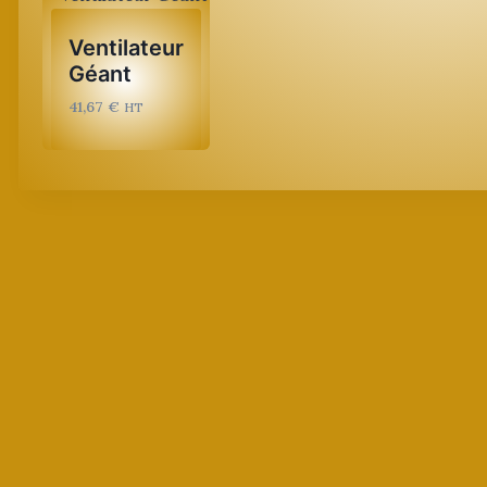
Ventilateur
Géant
41,67
€
HT