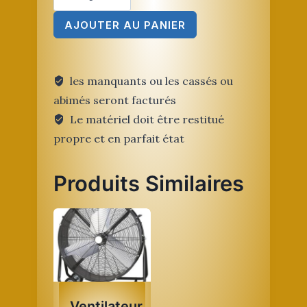
de
AJOUTER AU PANIER
Ventilateur
Géant
les manquants ou les cassés ou
abimés seront facturés
Le matériel doit être restitué
propre et en parfait état
Produits Similaires
Ventilateur