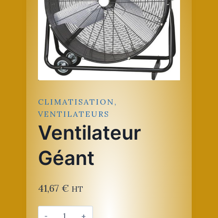
CLIMATISATION,
VENTILATEURS
Ventilateur
Géant
41,67
€
HT
quantité