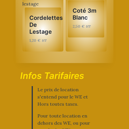
Coté 3m
Blanc
Cordelettes
De
2,50
€
HT
Lestage
1,20
€
HT
Infos Tarifaires
Le prix de location
s'entend pour le WE et
Hors toutes taxes.
Pour toute location en
dehors des WE, ou pour