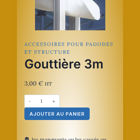
ACCESSOIRES POUR PAGODES
ET STRUCTURE
Gouttière 3m
3,00
€
HT
quantité
de
AJOUTER AU PANIER
Gouttière
3m
les manquants ou les cassés ou