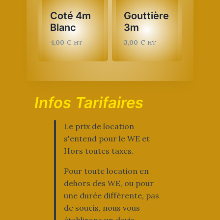
Coté 4m
Gouttière
Blanc
3m
4,00
€
3,00
€
HT
HT
Infos Tarifaires
Le prix de location
s'entend pour le WE et
Hors toutes taxes.
Pour toute location en
dehors des WE, ou pour
une durée différente, pas
de soucis, nous vous