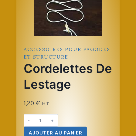
ACCESSOIRES POUR PAGODES
ET STRUCTURE
Cordelettes De
Lestage
1,20
€
HT
quantité
de
AJOUTER AU PANIER
Cordelettes