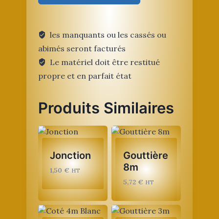
de
lestage
les manquants ou les cassés ou
abimés seront facturés
Le matériel doit être restitué
propre et en parfait état
Produits Similaires
Jonction
Gouttière
8m
1,50
€
HT
5,72
€
HT