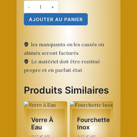
quantité
de
AJOUTER AU PANIER
Seau
à
Champagne
2
les manquants ou les cassés ou
Bouteilles
abimés seront facturés
Le matériel doit être restitué
propre et en parfait état
Produits Similaires
Verre À
Fourchette
Eau
Inox
0,12
€
0,12
€
HT
HT