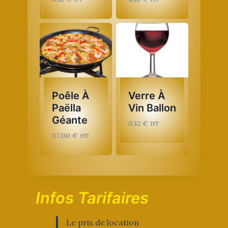
Poêle À
Verre À
Paëlla
Vin Ballon
Géante
0,12
€
HT
37,00
€
HT
Infos Tarifaires
Le prix de location